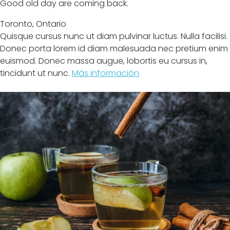
Good old day are coming back.
Toronto
,
Ontario
Quisque cursus nunc ut diam pulvinar luctus. Nulla facilisi.
Donec porta lorem id diam malesuada nec pretium enim
euismod. Donec massa augue, lobortis eu cursus in,
tincidunt ut nunc.
Más información
Cerrado