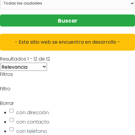
Buscar
- Este sitio web se encuentra en desarrollo -
Resultados
1
-
12
de
12
Filtros
Filtro
Borrar
con dirección
con contacto
con teléfono