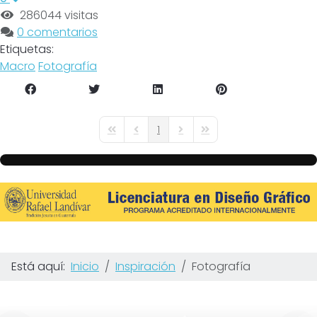
286044 visitas
0 comentarios
Etiquetas:
Macro
Fotografía
1
First Page
Previous Page
Next Page
Last Page
Está aquí:
Inicio
Inspiración
Fotografía