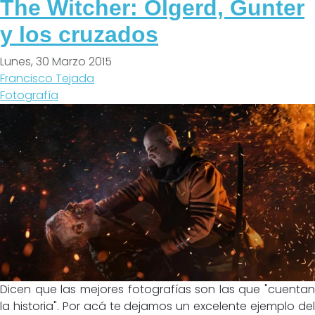
The Witcher: Olgerd, Gunter
y los cruzados
Lunes, 30 Marzo 2015
Francisco Tejada
Fotografía
Dicen que las mejores fotografías son las que "cuentan
la historia". Por acá te dejamos un excelente ejemplo del