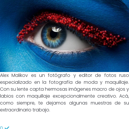
Alex Malikov es un fotógrafo y editor de fotos ruso
especializado en la fotografía de moda y maquillaje.
Con su lente capta hermosas imágenes macro de ojos y
labios con maquillaje excepcionalmente creativo. Acá,
como siempre, te dejamos algunas muestras de su
extraordinario trabajo.
0